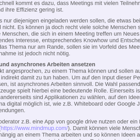
chnell kommt es dazu, dass Meetings mit vielen Teilne
ihre Effizienz gering ist.
s nur diejenigen eingeladen werden sollen, die etwas be
l nicht. Es können ja doch recht viele solche Menschen s
ie Menschen, die sich in einem Meeting treffen um Neues
ndes Interesse, entsprechendes Knowhow und Entsch
e das Thema nur am Rande, sollen sie im Vorfeld des Meet
nahme ist jedoch nicht nötig.
und asynchrones Arbeiten ansetzen
nkt angesprochen, zu einem Thema können und sollen 
r indirekt damit zu tun haben. Um auf den Input dieser P
en, ist asynchrones Arbeiten sinnvoll. Die Wahl passen
zeuge spielt hierbei eine bedeutende Rolle. Einerseits is
 andererseits sind Applikationen zu wählen, auf den Ide
 digital möglich ist, wie z.B. Whiteboard oder Google 
endungen.
derator z.B. eine App von google drive nutzen oder ein 
(
https://www.mindmup.com/
). Damit können viele Mensch
hängig an einem Thema arbeiten und so können Ideen a