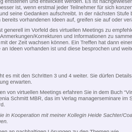
g entstehen und entwickelt werden. Es ist nachgewiese
esser ist, wenn erstmal jeder Teilnehmer für sich konzen
nd seine Gedanken aufschreibt. In der nächsten Stufe 
 bereits vorhandenen Ideen auf, greifen sie auf oder ver
t generell im Vorfeld des virtuellen Meetings zu empfehl
/Anmerkungen/Korrekturen und Informationen zu samme
mit der Zeit wachsen können. Ein Treffen hat dann eine
 an Ideen vorhanden ist und diese besprochen und weite
 es mit den Schritten 3 und 4 weiter. Sie dürfen Detail
ung erwarten.
en von virtuellen Meetings erfahren Sie in dem Buch “Vi
ugenia Schmitt MBR, das im Verlag managerseminare im
d.
ie in Kooperation mit meiner Kollegin Heide Sachter/Coa
egen.
Ihnen an nachhaltigen Lösungen zu den Themen wie