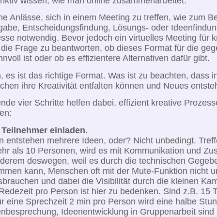
stinktiv wissen, wie man online zusammenarbeitet.
ne Anlässe, sich in einem Meeting zu treffen, wie zum Be
gabe, Entscheidungsfindung, Lösungs- oder Ideenfindung
esse notwendig. Bevor jedoch ein virtuelles Meeting für 
ist die Frage zu beantworten, ob dieses Format für die ge
nvoll ist oder ob es effizientere Alternativen dafür gibt.
s ist das richtige Format. Was ist zu beachten, dass in
hen ihre Kreativität entfalten können und Neues entste
de vier Schritte helfen dabei, effizient kreative Prozesse
en:
n Teilnehmer einladen
.
 entstehen mehrere Ideen, oder? Nicht unbedingt. Tref
ehr als 10 Personen, wird es mit Kommunikation und Z
anderem deswegen, weil es durch die technischen Gegeb
men kann, Menschen oft mit der Mute-Funktion nicht
sbrauchen und dabei die Visibilität durch die kleinen Ka
 Redezeit pro Person ist hier zu bedenken. Sind z.B. 15 
ür eine Sprechzeit 2 min pro Person wird eine halbe St
nbesprechung, Ideenentwicklung in Gruppenarbeit sind