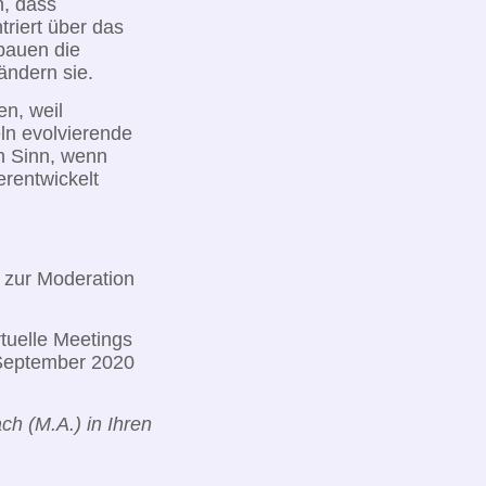
n, dass
triert über das
bauen die
ändern sie.
en, weil
ln evolvierende
n Sinn, wenn
rentwickelt
s zur Moderation
rtuelle Meetings
 September 2020
ch (M.A.) in Ihren