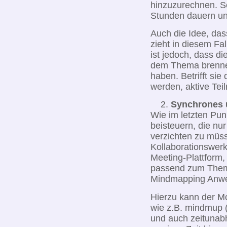
hinzuzurechnen. S
Stunden dauern und 
Auch die Idee, das
zieht in diesem Fal
ist jedoch, dass d
dem Thema brenne
haben. Betrifft si
werden, aktive Teil
Synchrones 
Wie im letzten Pu
beisteuern, die nu
verzichten zu müss
Kollaborationswerk
Meeting-Plattform,
passend zum Thema
Mindmapping Anw
Hierzu kann der Mo
wie z.B. mindmup 
und auch zeitunab