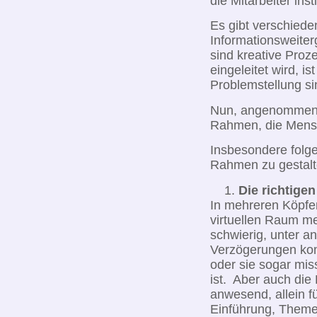
die Mitarbeiter in
Es gibt verschiede
Informationsweiter
sind kreative Proz
eingeleitet wird, 
Problemstellung sin
Nun, angenommen, e
Rahmen, die Mensc
Insbesondere folgen
Rahmen zu gestalt
Die richtige
In mehreren Köpfen
virtuellen Raum m
schwierig, unter 
Verzögerungen kom
oder sie sogar mis
ist. Aber auch die
anwesend, allein f
Einführung, Theme