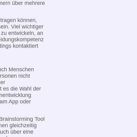
hmern über mehrere
itragen können,
ein. Viel wichtiger
 zu entwickeln, an
eidungskompetenz
ings kontaktiert
auch Menschen
ersonen nicht
der
t es die Wahl der
enentwicklung
Jam App oder
Brainstorming Tool
en gleichzeitig
uch über eine