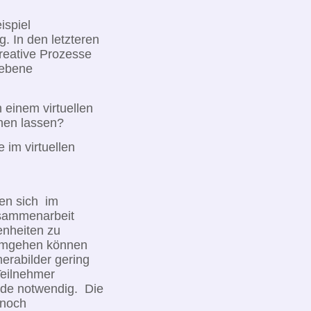
ispiel
. In den letzteren
kreative Prozesse
gebene
 einem virtuellen
hen lassen?
 im virtuellen
fen sich im
usammenarbeit
enheiten zu
 umgehen können
merabilder gering
Teilnehmer
unde notwendig. Die
 noch