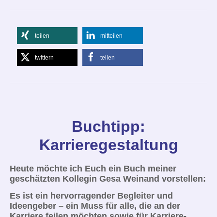
teilen
mitteilen
twittern
teilen
Buchtipp:
Karrieregestaltung
Heute möchte ich
Euch
ein
Buch
meiner
geschätzten
Kollegin
Gesa Weinand vorstellen:
Es ist e
in hervorragender Begleiter und
Ideengeber – ein Muss
für alle, die an der
Karriere feilen möchten sowie für Karriere-